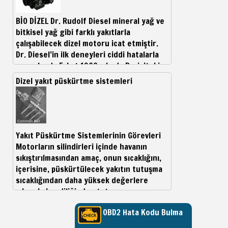
BİO DİZEL Dr. Rudolf Diesel mineral yağ ve
bitkisel yağ gibi farklı yakıtlarla
çalışabilecek dizel motoru icat etmiştir.
Dr. Diesel’in ilk deneyleri ciddi hatalarla
sonuçlandı. Fakat 1900 yılında Paris’teki
Dünya Sergisinde icat
Dizel yakıt püskürtme sistemleri
Yakıt Püskürtme Sistemlerinin Görevleri
Motorların silindirleri içinde havanın
sıkıştırılmasından amaç, onun sıcaklığını,
içerisine, püskürtülecek yakıtın tutuşma
sıcaklığından daha yüksek değerlere
çıkarak, kendiliğinden tutuşma
OBD2 Hata Kodu Bulma