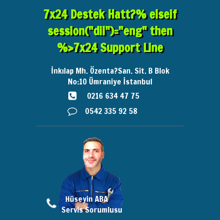
7x24 Destek Hatt?% elseif
session("dil")="eng" then
%>7x24 Support Line
İnkılap Mh. Özenta?San. Sit. B Blok
No:10
Ümraniye İstanbul
0216 634 47 75
0542 335 92 58
Hüseyin ABA
Servis Sorumlusu