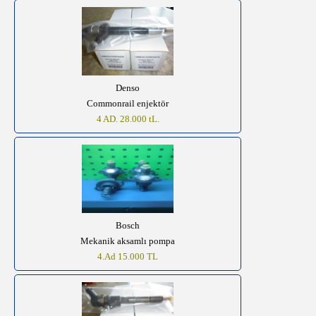
Denso
Commonrail enjektör
4 AD. 28.000 tL.
Bosch
Mekanik aksamlı pompa
4.Ad 15.000 TL