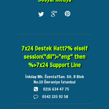
7x24 Destek Hatt?% elseif
session("dil")="eng" then
%>7x24 Support Line
İnkılap Mh. Özenta?San. Sit. B Blok
No:10
Ümraniye İstanbul
0216 634 47 75
0542 335 92 58