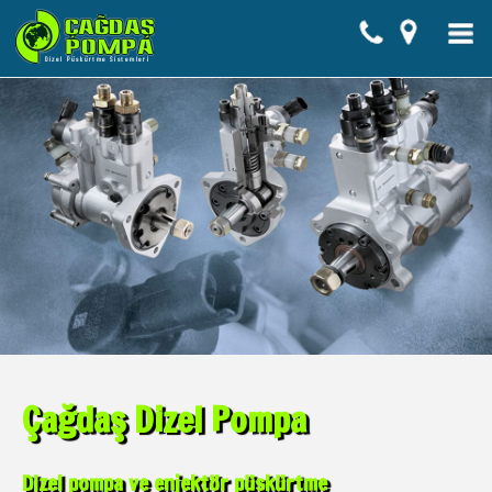
Çağdaş Dizel Pompa
Dizel pompa ve enjektör püskürtme