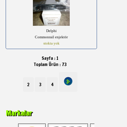
Delphi
Commonrail enjektör
stokta yok
Sayfa : 1
Toplam Ürün : 73
2
3
4
Markalar