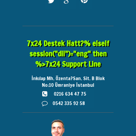
7x24 Destek Hatt?% elseif
session("dil")="eng" then
%>7x24 Support Line
İnkılap Mh. Özenta?San. Sit. B Blok
No:10
Ümraniye İstanbul
0216 634 47 75
0542 335 92 58