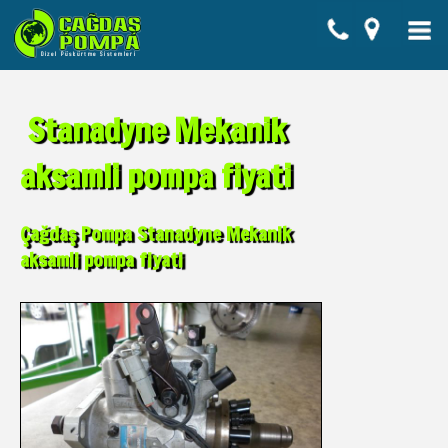
Stanadyne Mekanik
aksamli pompa fiyati
Çağdaş Pompa Stanadyne Mekanik
aksamli pompa fiyati