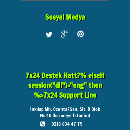
Sosyal Medya
7x24 Destek Hatt?% elseif
session("dil")="eng" then
%>7x24 Support Line
İnkılap Mh. Özenta?San. Sit. B Blok
No:10
Ümraniye İstanbul
0216 634 47 75