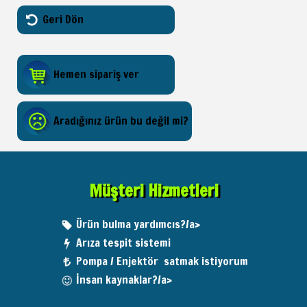
Geri Dön
Hemen sipariş ver
Aradığınız ürün bu değil mi?
Müşteri Hizmetleri
Ürün bulma yardımcıs?/a>
Arıza tespit sistemi
Pompa / Enjektör satmak istiyorum
İnsan kaynaklar?/a>