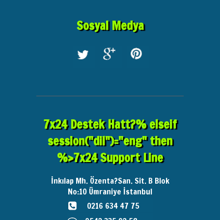
Sosyal Medya
7x24 Destek Hatt?% elseif
session("dil")="eng" then
%>7x24 Support Line
İnkılap Mh. Özenta?San. Sit. B Blok
No:10
Ümraniye İstanbul
0216 634 47 75