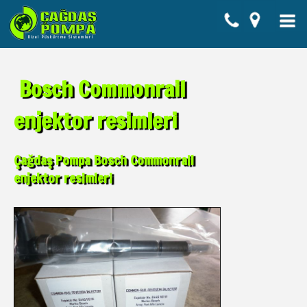
Bosch Commonrail
enjektor resimleri
Çağdaş Pompa Bosch Commonrail
enjektor resimleri