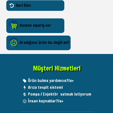
Geri Dön
Hemen sipariş ver
Aradığınız ürün bu değil mi?
Müşteri Hizmetleri
Ürün bulma yardımcıs?/a>
Arıza tespit sistemi
Pompa / Enjektör satmak istiyorum
İnsan kaynaklar?/a>