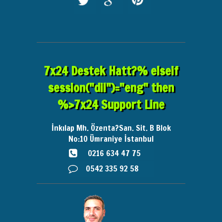
7x24 Destek Hatt?% elseif
session("dil")="eng" then
%>7x24 Support Line
İnkılap Mh. Özenta?San. Sit. B Blok
No:10
Ümraniye İstanbul
0216 634 47 75
0542 335 92 58