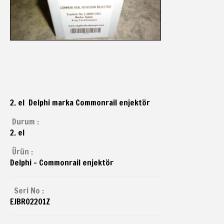
2. el Delphi marka Commonrail enjektör
Durum :
2. el
Ürün :
Delphi - Commonrail enjektör
Seri No :
EJBR02201Z