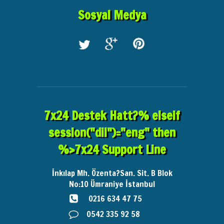
Sosyal Medya
7x24 Destek Hatt?% elseif
session("dil")="eng" then
%>7x24 Support Line
İnkılap Mh. Özenta?San. Sit. B Blok
No:10
Ümraniye İstanbul
0216 634 47 75
0542 335 92 58