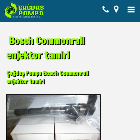
Bosch Commonrail
enjektor tamiri
Çağdaş Pompa Bosch Commonrail
enjektor tamiri