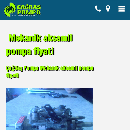
Mekanik aksamli
pompa fiyati
Çağdaş Pompa Mekanik aksamli pompa
fiyati