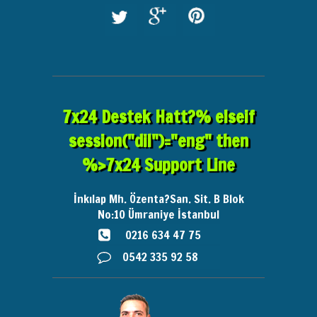
7x24 Destek Hatt?% elseif
session("dil")="eng" then
%>7x24 Support Line
İnkılap Mh. Özenta?San. Sit. B Blok
No:10
Ümraniye İstanbul
0216 634 47 75
0542 335 92 58