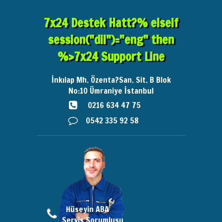
7x24 Destek Hatt?% elseif
session("dil")="eng" then
%>7x24 Support Line
İnkılap Mh. Özenta?San. Sit. B Blok
No:10
Ümraniye İstanbul
0216 634 47 75
0542 335 92 58
Hüseyin ABA
Servis Sorumlusu