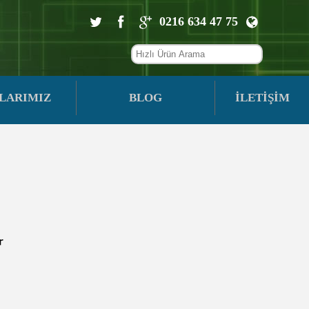
0216 634 47 75
LARIMIZ
BLOG
İLETİŞİM
r