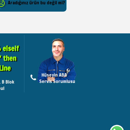
Aradığınız ürün bu değil mi?
elseif
" then
Line
Hüseyin ABA
Servis Sorumlusu
. B Blok
ul