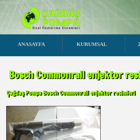
ANASAYFA
KURUMSAL
Bosch Commonrail enjektor resi
Çağdaş Pompa Bosch Commonrail enjektor resimleri