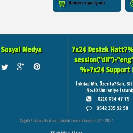
Hemen sipariş ver
Sosyal Medya
7x24 Destek Hatt?% 
session("dil")="eng
%>7x24 Support 
İnkılap Mh. Özenta?San. Sit
No:10
Ümraniye İstanb
0216 634 47 75
0542 335 92 58
Çağda?otomotiv dizel püskürtme sistemleri V4 - 2017