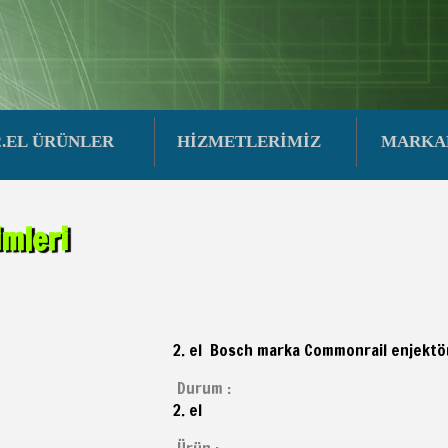
2.EL ÜRÜNLER
HİZMETLERİMİZ
MARKA
mleri
2. el Bosch marka Commonrail enjektö
Durum :
2. el
Ürün :