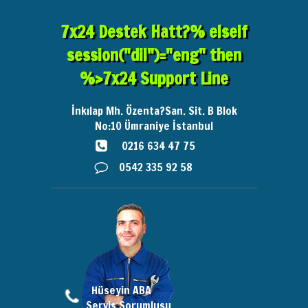
7x24 Destek Hatt?% elseif
session("dil")="eng" then
%>7x24 Support Line
İnkılap Mh. Özenta?San. Sit. B Blok
No:10
Ümraniye İstanbul
0216 634 47 75
0542 335 92 58
Hüseyin ABA
Servis Sorumlusu