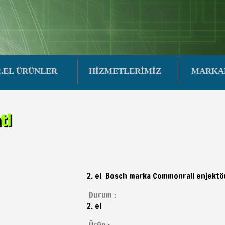
2.EL ÜRÜNLER
HİZMETLERİMİZ
MARKA
ti
2. el Bosch marka Commonrail enjektö
Durum :
2. el
Ürün :