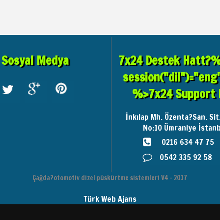
Sosyal Medya
7x24 Destek Hatt?% 
session("dil")="eng
%>7x24 Support 
İnkılap Mh. Özenta?San. Sit
No:10
Ümraniye İstanb
0216 634 47 75
0542 335 92 58
Çağda?otomotiv dizel püskürtme sistemleri V4 - 2017
Türk Web Ajans