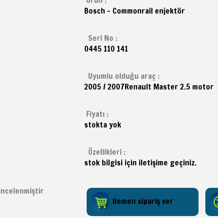
Bosch - Commonrail enjektör
Seri No :
0445 110 141
Uyumlu olduğu araç :
2005 / 2007
Renault
Master 2.5 motor
Fiyatı :
stokta yok
Özellikleri :
stok bilgisi için iletişime geçiniz.
ncelenmiştir
Hemen sipariş ver