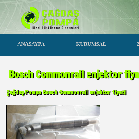
ANASAYFA
KURUMSAL
Bosch Commonrail enjektor fiya
Çağdaş Pompa Bosch Commonrail enjektor fiyati