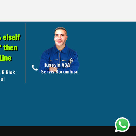
elseif
" then
Line
Hüseyin ABA
Servis Sorumlusu
. B Blok
ul