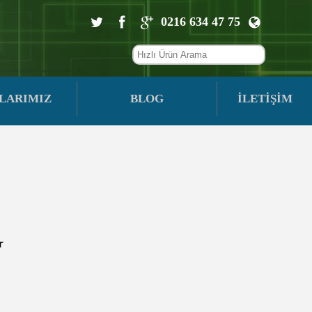
0216 634 47 75
LARIMIZ
BLOG
İLETİŞİM
r