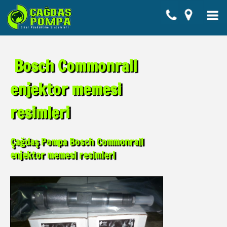
Bosch Commonrail
enjektor memesi
resimleri
Çağdaş Pompa Bosch Commonrail
enjektor memesi resimleri