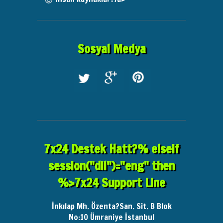
Sosyal Medya
7x24 Destek Hatt?% elseif
session("dil")="eng" then
%>7x24 Support Line
İnkılap Mh. Özenta?San. Sit. B Blok
No:10
Ümraniye İstanbul