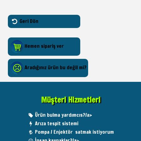
Geri Dön
Hemen sipariş ver
Aradığınız ürün bu değil mi?
Müşteri Hizmetleri
Ürün bulma yardımcıs?/a>
Arıza tespit sistemi
Pompa / Enjektör satmak istiyorum
İnsan kaynaklar?/a>