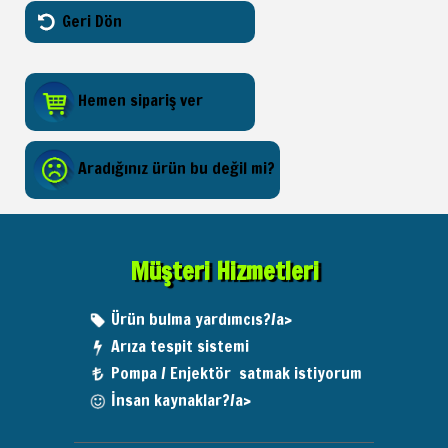
Geri Dön
Hemen sipariş ver
Aradığınız ürün bu değil mi?
Müşteri Hizmetleri
Ürün bulma yardımcıs?/a>
Arıza tespit sistemi
Pompa / Enjektör satmak istiyorum
İnsan kaynaklar?/a>