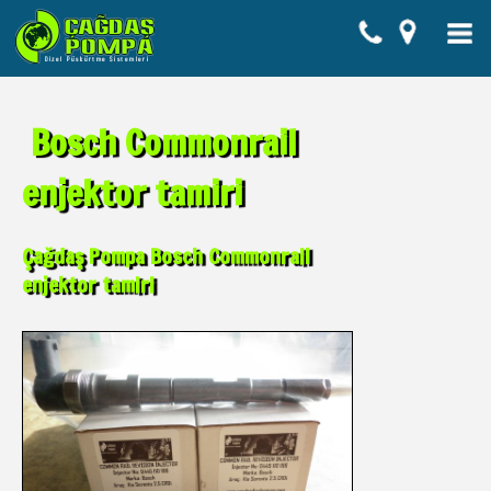
Bosch Commonrail
enjektor tamiri
Çağdaş Pompa Bosch Commonrail
enjektor tamiri