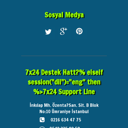
Sosyal Medya
7x24 Destek Hatt?% elseif
session("dil")="eng" then
%>7x24 Support Line
İnkılap Mh. Özenta?San. Sit. B Blok
No:10
Ümraniye İstanbul
0216 634 47 75