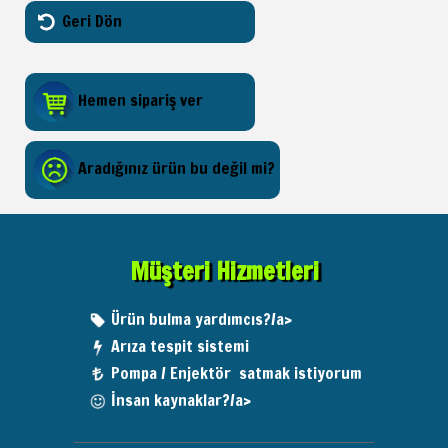
Geri Dön
Hemen sipariş ver
Aradığınız ürün bu değil mi?
Müşteri Hizmetleri
Ürün bulma yardımcıs?/a>
Arıza tespit sistemi
Pompa / Enjektör satmak istiyorum
İnsan kaynaklar?/a>