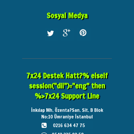
Sosyal Medya
7x24 Destek Hatt?% elseif
session("dil")="eng" then
%>7x24 Support Line
İnkılap Mh. Özenta?San. Sit. B Blok
No:10
Ümraniye İstanbul
0216 634 47 75